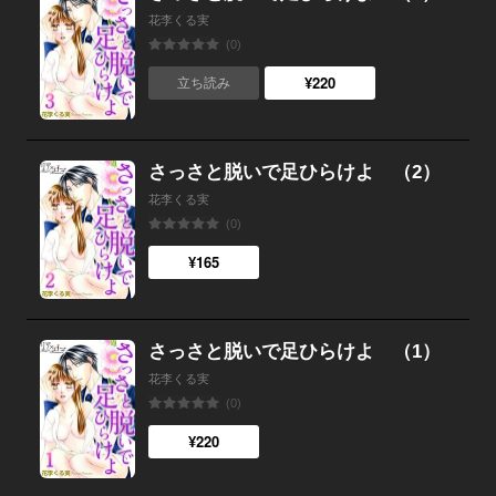
花李くる実
(0)
¥220
立ち読み
さっさと脱いで足ひらけよ （2）
花李くる実
(0)
¥165
さっさと脱いで足ひらけよ （1）
花李くる実
(0)
¥220