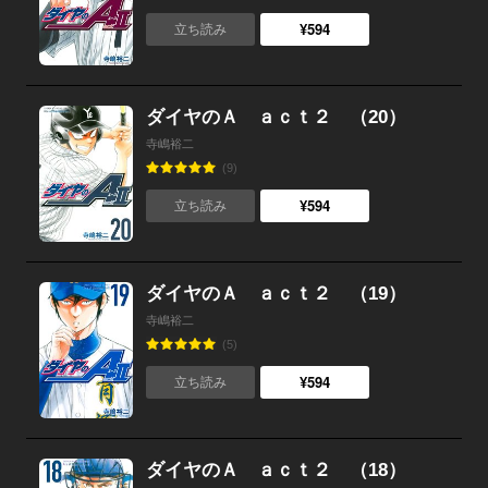
¥594
立ち読み
ダイヤのＡ ａｃｔ２ （20）
寺嶋裕二
(9)
¥594
立ち読み
ダイヤのＡ ａｃｔ２ （19）
寺嶋裕二
(5)
¥594
立ち読み
ダイヤのＡ ａｃｔ２ （18）