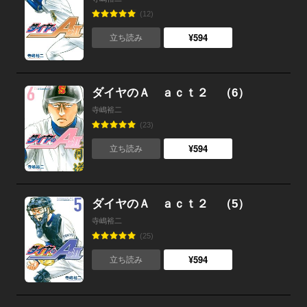
(12)
¥594
立ち読み
ダイヤのＡ ａｃｔ２ （6）
寺嶋裕二
(23)
¥594
立ち読み
ダイヤのＡ ａｃｔ２ （5）
寺嶋裕二
(25)
¥594
立ち読み