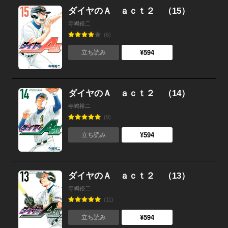
ダイヤのＡ ａｃｔ２ （15）
寺嶋裕二
(6)
¥594
立ち読み
ダイヤのＡ ａｃｔ２ （14）
寺嶋裕二
(9)
¥594
立ち読み
ダイヤのＡ ａｃｔ２ （13）
寺嶋裕二
(11)
¥594
立ち読み