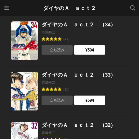
メニ
検索
ダイヤのＡ ａｃｔ２
ュー
ダイヤのＡ ａｃｔ２ （34）
寺嶋裕二
(47)
¥594
立ち読み
ダイヤのＡ ａｃｔ２ （33）
寺嶋裕二
(10)
¥594
立ち読み
ダイヤのＡ ａｃｔ２ （32）
寺嶋裕二