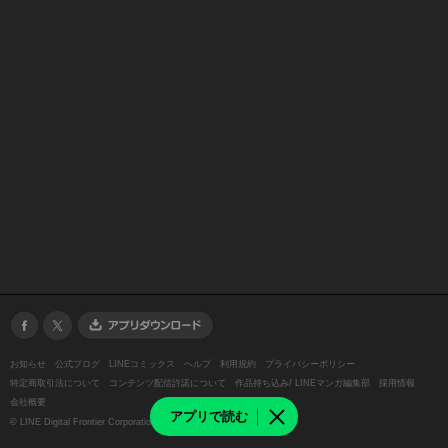
お知らせ
公式ブログ
LINEコミックス
ヘルプ
利用規約
プライバシーポリシー
特定商取引法について
コンテンツ配信許諾について
作品持ち込み/ LINEマンガ編集部
採用情報
会社概要
アプリで読む
©
LINE Digital Frontier Corporation