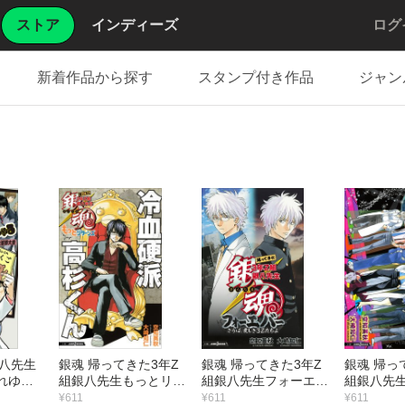
ストア
インディーズ
ログ
新着作品から探す
スタンプ付き作品
ジャン
銀八先生
銀魂 帰ってきた3年Z
銀魂 帰ってきた3年Z
銀魂 帰っ
れゆけ
組銀八先生もっとリタ
組銀八先生フォーエバ
組銀八先
ーンズ 冷血硬派高杉
ー さらば、愛しき3Z
ス ファン
¥611
¥611
¥611