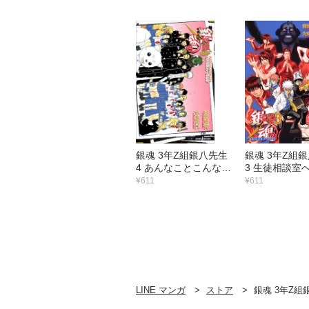
銀魂 3年Z組銀八先生
銀魂 3年Z組
4 あんなことこんなこ
3 生徒相談室
とあったでしょーがァ
う！
¥611
¥611
ァ!!
LINE マンガ
ストア
銀魂 3年Z組