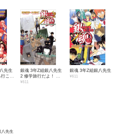
くん
たちよ
ーティー
銀八先生
銀魂 3年Z組銀八先生
銀魂 3年Z組銀八先生
へ行こ
2 修学旅行だよ！ 全
¥611
員集合!!
¥611
銀八先生