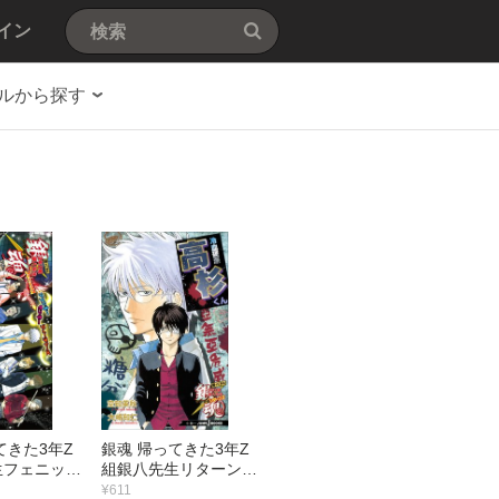
イン
ルから探す
てきた3年Z
銀魂 帰ってきた3年Z
生フェニック
組銀八先生リターンズ
キーモンキ
冷血硬派高杉くん
¥611