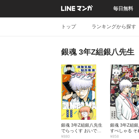
毎日無料
トップ
ランキングから探す
銀魂 3年Z組銀八先生
銀魂 3年Z組銀八先生
銀魂 3年Z組
でらっくす おいでよ
すぺしゃる そ
林間学校
大球技大会
¥880
¥858