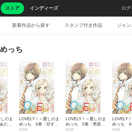
ストア
インディーズ
ログ
新着作品から探す
スタンプ付き作品
ジャン
まめっち
愛しのま
LOVELY！～愛しのま
LOVELY！～愛しのま
LOVEL
〈あたし
めっち 6巻〈甘すぎ
めっち 5巻〈男装の
めっち 4
近づく
た期待〉
麗人登場！！〉
ったって
¥308
¥308
¥308