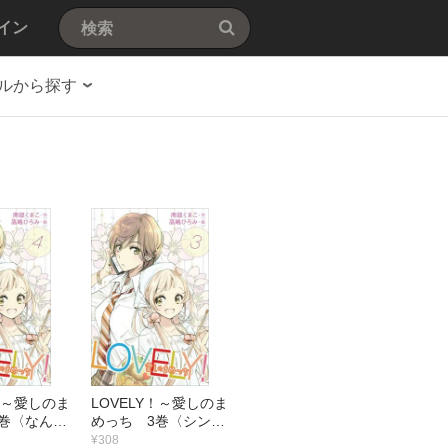
イン
ルから探す
Y！～愛しのま
LOVELY！～愛しのま
巻〈なんて
めっち 3巻〈シンデ
アイドル！〉
レラとピーターパン〉
¥308