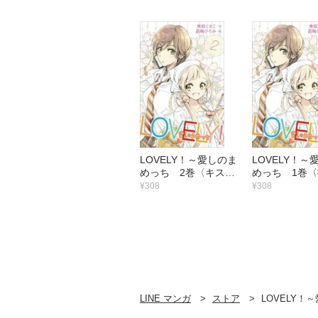
な!!〉
LOVELY！～愛しのま
LOVELY！～
めっち 2巻〈キス、
めっち 1巻
したい……！〉
カンケイ〉
¥308
¥308
LINE マンガ
ストア
LOVELY！