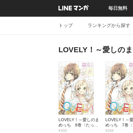
毎日無料
トップ
ランキングから探す
LOVELY！～愛しの
LOVELY！～愛しのま
LOVELY！～
めっち 8巻〈たった
めっち 7巻
ひとつの宝物〉
のカノジョに
¥308
¥308