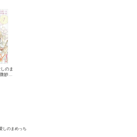
愛しのま
〈微妙な
～愛しのまめっち