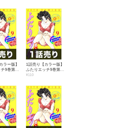
カラー版】
1話売り【カラー版】
チ9巻第10
ふたりエッチ9巻第9
話
¥110