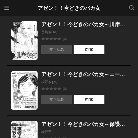
メニ
検索
アゼン！！今どきのバカ女
ュー
アゼン！！今どきのバカ女～川岸の女～
長崎さゆり
(0)
¥110
立ち読み
アゼン！！今どきのバカ女～ニートじゃないもん！！～
桐野さおり
(0)
¥110
立ち読み
アゼン！！今どきのバカ女～保護者よ、文句ある！？～
柳野千