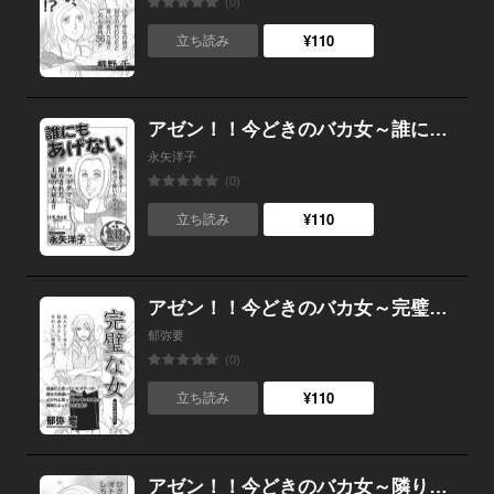
(0)
¥110
立ち読み
アゼン！！今どきのバカ女～誰にもあげない～
永矢洋子
(0)
¥110
立ち読み
アゼン！！今どきのバカ女～完璧な女～
郁弥要
(0)
¥110
立ち読み
アゼン！！今どきのバカ女～隣りの捕食者～