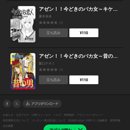
アゼン！！今どきのバカ女～キケンな恋人～
夏木未央
(0)
¥110
立ち読み
アゼン！！今どきのバカ女～昔の男～
阪口ナオミ
(0)
¥110
立ち読み
お知らせ
公式ブログ
LINEコミックス
ヘルプ
利用規約
プライバシーポリシー
特定商取引法について
コンテンツ配信許諾について
作品持ち込み/ LINEマンガ編集部
採用情報
会社概要