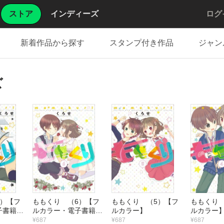
ストア
インディーズ
ログ
新着作品から探す
スタンプ付き作品
ジャン
ズ
7）【フ
ももくり （6）【フ
ももくり （5）【フ
ももくり 
子書籍版
ルカラー・電子書籍版
ルカラー】
ルカラー
限定特典付】
¥687
¥687
¥687