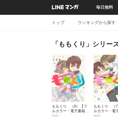
毎日無料
トップ
ランキングから探す
「ももくり」シリー
ももくり （8）【フ
ももくり （
ルカラー・電子書籍版
ルカラー・電
限定特典付】
限定特典付】
¥687
¥687