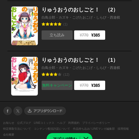
りゅうおうのおしごと！ （2）
白鳥士郎・カズキ・こげたおこげ・しらび・西遊棋
(1)
¥770
¥385
立ち読み
りゅうおうのおしごと！ （1）
白鳥士郎・カズキ・こげたおこげ・しらび・西遊棋
(12)
¥770
¥385
無料キャンペーン
お知らせ
公式ブログ
LINEコミックス
ヘルプ
利用規約
プライバシーポリシー
特定商取引法について
コンテンツ配信許諾について
作品持ち込み/ LINEマンガ編集部
採用情報
会社概要