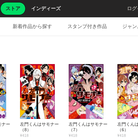
ストア
インディーズ
ログ
新着作品から探す
スタンプ付き作品
ジャン
サモナー
左門くんはサモナー
左門くんはサモナー
左門くん
（8）
（7）
（6）
¥418
¥418
¥418