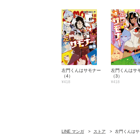
左門くんはサモナー
左門くんは
（4）
（3）
¥418
¥418
LINE マンガ
ストア
左門くんはサ