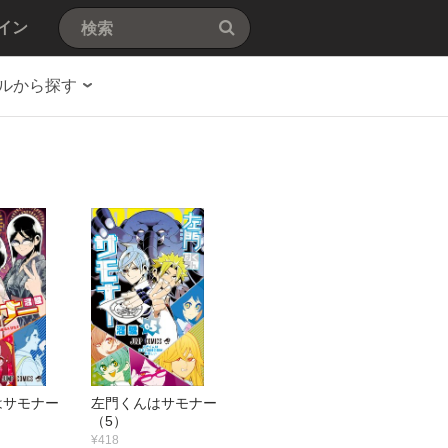
イン
ルから探す
はサモナー
左門くんはサモナー
（5）
¥418