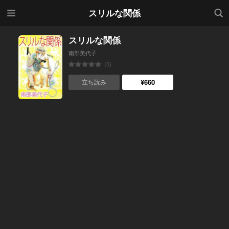
メニ
検索
スリルな関係
ュー
スリルな関係
南部美代子
(0)
¥660
立ち読み