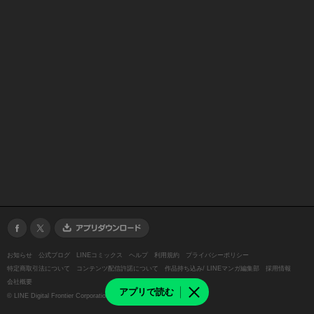
お知らせ
公式ブログ
LINEコミックス
ヘルプ
利用規約
プライバシーポリシー
特定商取引法について
コンテンツ配信許諾について
作品持ち込み/ LINEマンガ編集部
採用情報
会社概要
アプリで読む
©
LINE Digital Frontier Corporation