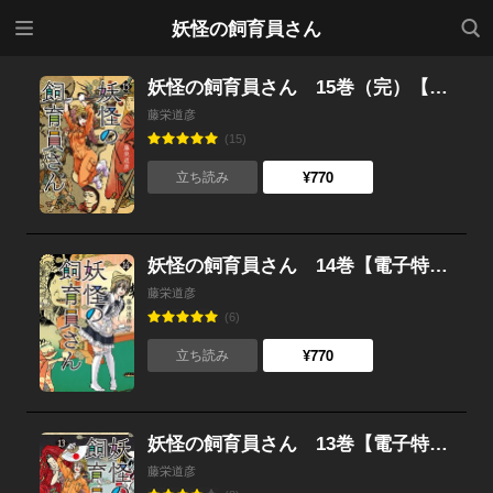
メニ
検索
妖怪の飼育員さん
ュー
妖怪の飼育員さん 15巻（完）【電子特典付き】
藤栄道彦
(15)
¥770
立ち読み
妖怪の飼育員さん 14巻【電子特典付き】
藤栄道彦
(6)
¥770
立ち読み
妖怪の飼育員さん 13巻【電子特典付き】
藤栄道彦