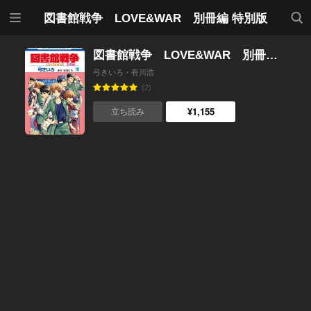
メニ
検索
図書館戦争 LOVE&WAR 別冊編 特別版
ュー
図書館戦争 LOVE&WAR 別冊編 （10）【描き下ろしマンガ＋ミニ画集付き特装版】
弓きいろ・有川浩
(2)
¥1,155
立ち読み