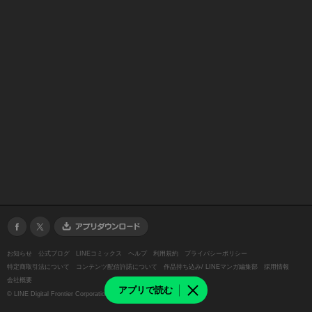
お知らせ
公式ブログ
LINEコミックス
ヘルプ
利用規約
プライバシーポリシー
特定商取引法について
コンテンツ配信許諾について
作品持ち込み/ LINEマンガ編集部
採用情報
会社概要
アプリで読む
©
LINE Digital Frontier Corporation