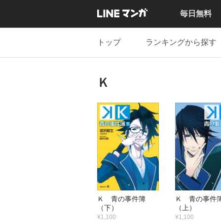
毎日無料
トップ
ランキングから探す
Ｋ
Ｋ 青の事件簿
Ｋ 青の事
（下）
（上）
¥1,100
¥1,100