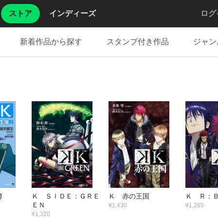
ストア
インディーズ
ログ
新着作品から探す
スタンプ付き作品
ジャン
件簿
Ｋ ＳＩＤＥ：ＧＲＥ
Ｋ 赤の王国
Ｋ Ｒ：
ＥＮ
¥1,430
¥1,265
¥1,320