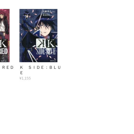
：ＲＥＤ
Ｋ ＳＩＤＥ：ＢＬＵ
Ｅ
¥1,155