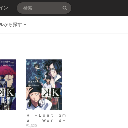
イン
ルから探す
Ｂ
Ｋ －Ｌｏｓｔ Ｓｍ
ａｌｌ Ｗｏｒｌｄ－
¥1,320