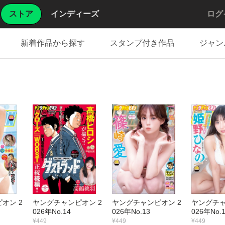
ストア
インディーズ
ログ
新着作品から探す
スタンプ付き作品
ジャン
オン 2
ヤングチャンピオン 2
ヤングチャンピオン 2
ヤングチャ
026年No.14
026年No.13
026年No.
¥449
¥449
¥449