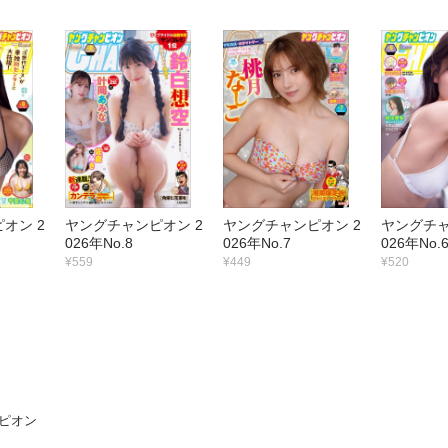
オン 2
ヤングチャンピオン 2
ヤングチャンピオン 2
ヤングチャ
026年No.8
026年No.7
026年No.
¥559
¥449
¥520
ピオン