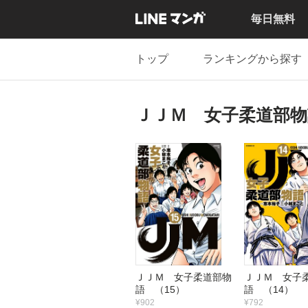
毎日無料
トップ
ランキングから探す
ＪＪＭ 女子柔道部物
ＪＪＭ 女子柔道部物
ＪＪＭ 女子
語 （15）
語 （14）
¥902
¥792