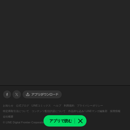
お知らせ
公式ブログ
LINEコミックス
ヘルプ
利用規約
プライバシーポリシー
特定商取引法について
コンテンツ配信許諾について
作品持ち込み/ LINEマンガ編集部
採用情報
会社概要
アプリで読む
©
LINE Digital Frontier Corporation