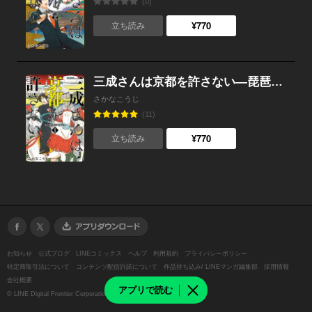
(0)
¥770
立ち読み
三成さんは京都を許さない―琵琶湖ノ水ヲ止メヨ― 1巻
さかなこうじ
(11)
¥770
立ち読み
お知らせ
公式ブログ
LINEコミックス
ヘルプ
利用規約
プライバシーポリシー
特定商取引法について
コンテンツ配信許諾について
作品持ち込み/ LINEマンガ編集部
採用情報
会社概要
アプリで読む
©
LINE Digital Frontier Corporation