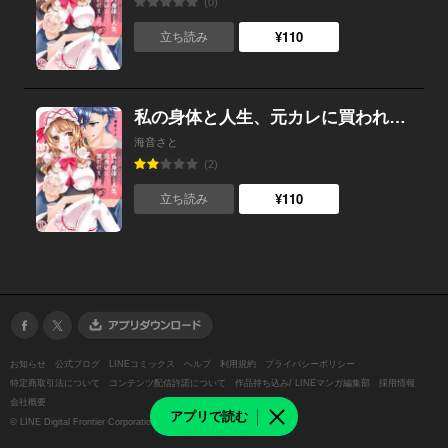
(0)
¥110
立ち読み
私の身体と人生、元カレに買われました！ （1）
海音さと
(2)
¥110
立ち読み
お知らせ
公式ブログ
LINEコミックス
ヘルプ
利用規約
プライバシーポリシー
特定商取引法について
コンテンツ配信許諾について
作品持ち込み/ LINEマンガ編集部
採用情報
会社概要
アプリで読む
©
LINE Digital Frontier Corporation