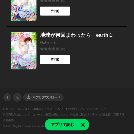
(0)
¥110
地球が何回まわったら earth１
待緒イサミ
(0)
¥110
お知らせ
公式ブログ
LINEコミックス
ヘルプ
利用規約
プライバシーポリシー
特定商取引法について
コンテンツ配信許諾について
作品持ち込み/ LINEマンガ編集部
採用情報
会社概要
アプリで読む
©
LINE Digital Frontier Corporation