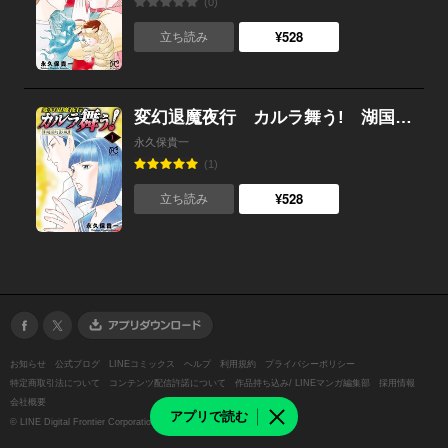
(0)
¥528
立ち読み
変幻退魔夜行 カルラ舞う! 湖国幻影城 （1）
永久保貴一
(1)
¥528
立ち読み
お知らせ
公式ブログ
LINEコミックス
ヘルプ
利用規約
プライバシーポリシー
特定商取引法について
コンテンツ配信許諾について
作品持ち込み/ LINEマンガ編集部
採用情報
会社概要
アプリで読む
©
LINE Digital Frontier Corporation