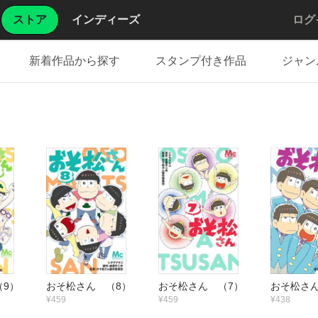
ストア
インディーズ
ログ
新着作品から探す
スタンプ付き作品
ジャン
（9）
おそ松さん （8）
おそ松さん （7）
おそ松さん
¥459
¥459
¥438