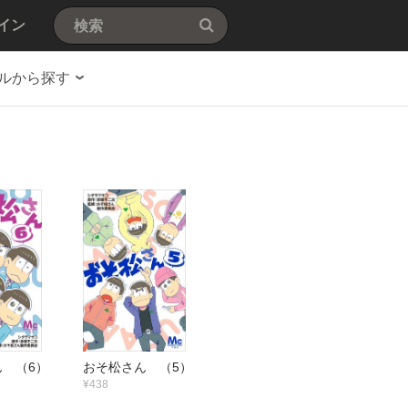
イン
ルから探す
 （6）
おそ松さん （5）
¥438