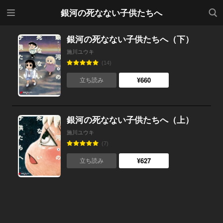
メニ
検索
銀河の死なない子供たちへ
ュー
銀河の死なない子供たちへ（下）
施川ユウキ
(14)
¥660
立ち読み
銀河の死なない子供たちへ（上）
施川ユウキ
(7)
¥627
立ち読み