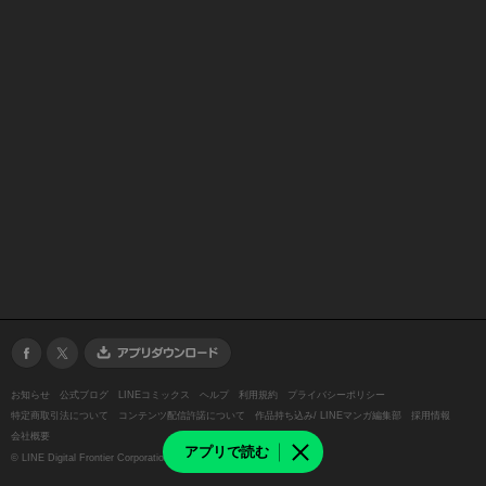
お知らせ
公式ブログ
LINEコミックス
ヘルプ
利用規約
プライバシーポリシー
特定商取引法について
コンテンツ配信許諾について
作品持ち込み/ LINEマンガ編集部
採用情報
会社概要
アプリで読む
©
LINE Digital Frontier Corporation