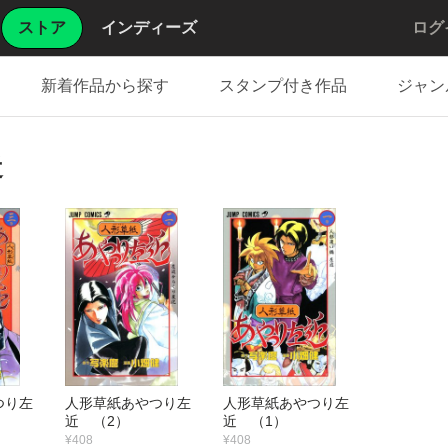
ストア
インディーズ
ログ
新着作品から探す
スタンプ付き作品
ジャン
近
つり左
人形草紙あやつり左
人形草紙あやつり左
近 （2）
近 （1）
¥408
¥408