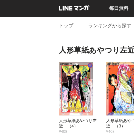
毎日無料
トップ
ランキングから探す
人形草紙あやつり左
人形草紙あやつり左
人形草紙あや
近 （4）
近 （3）
¥408
¥408