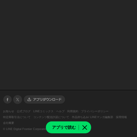
お知らせ
公式ブログ
LINEコミックス
ヘルプ
利用規約
プライバシーポリシー
特定商取引法について
コンテンツ配信許諾について
作品持ち込み/ LINEマンガ編集部
採用情報
会社概要
アプリで読む
©
LINE Digital Frontier Corporation