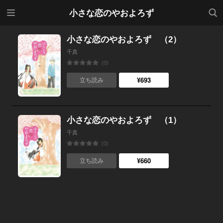
メニ
検索
小さな恋のやおよろず
ュー
小さな恋のやおよろず （2）
千真
(0)
¥693
立ち読み
小さな恋のやおよろず （1）
千真
(0)
¥660
立ち読み