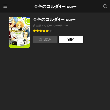
メニ
検索
金色のコルダ4 ─four─
ュー
金色のコルダ4 ─four─
呉由姫・ルビー・パーティー
(1)
¥594
立ち読み