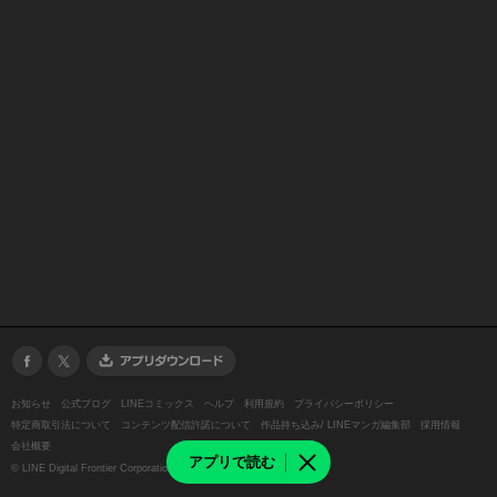
お知らせ
公式ブログ
LINEコミックス
ヘルプ
利用規約
プライバシーポリシー
特定商取引法について
コンテンツ配信許諾について
作品持ち込み/ LINEマンガ編集部
採用情報
会社概要
アプリで読む
©
LINE Digital Frontier Corporation