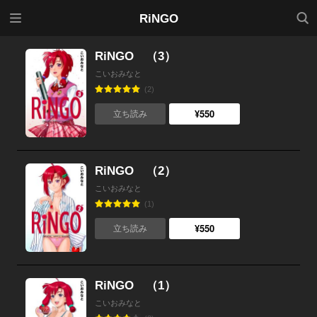
メニ
検索
RiNGO
ュー
RiNGO （3）
こいおみなと
(2)
¥550
立ち読み
RiNGO （2）
こいおみなと
(1)
¥550
立ち読み
RiNGO （1）
こいおみなと