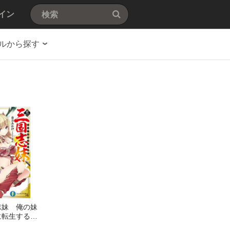
イン
ルから探す
志妹 俺の妹
に転生するは