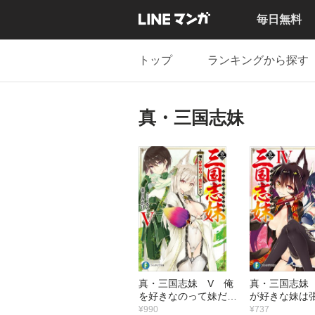
毎日無料
トップ
ランキングから探す
真・三国志妹
真・三国志妹 V 俺
真・三国志妹 
を好きなのって妹だけ
が好きな妹は
かよ
ど張飛じゃな
¥990
¥737