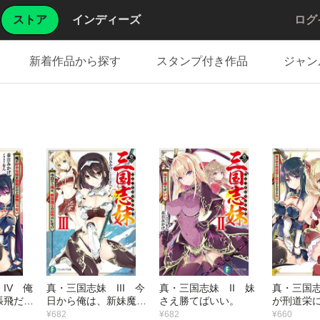
ストア
インディーズ
ログ
新着作品から探す
スタンプ付き作品
ジャン
IV 俺
真・三国志妹 III 今
真・三国志妹 II 妹
真・三国
張飛だけ
日から俺は、新妹魔王
さえ勝てばいい。
が刑道栄
い
の呂布のヒモ!?
ずがない
¥682
¥682
¥660