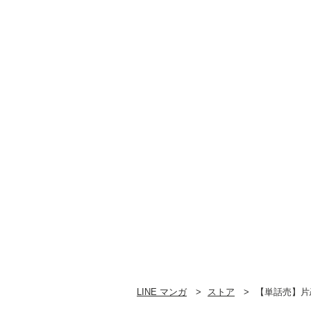
LINE マンガ
ストア
【単話売】片