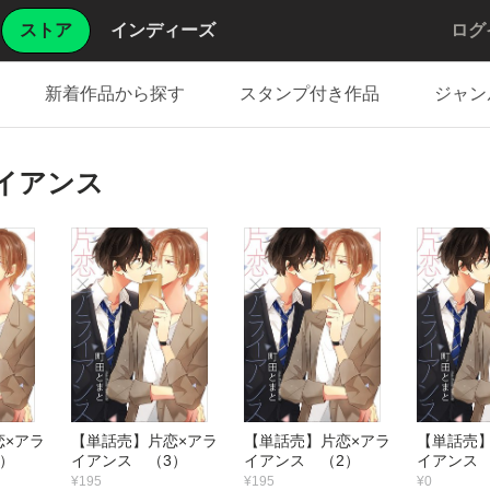
ストア
インディーズ
ログ
新着作品から探す
スタンプ付き作品
ジャン
イアンス
恋×アラ
【単話売】片恋×アラ
【単話売】片恋×アラ
【単話売】
）
イアンス （3）
イアンス （2）
イアンス 
¥195
¥195
¥0