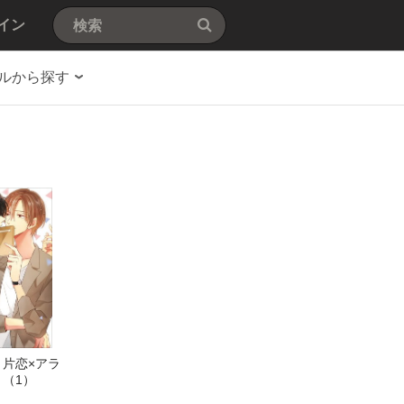
イン
ルから探す
片恋×アラ
（1）