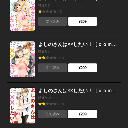
晴瀬リン
(5)
¥209
立ち読み
よしのさんは××したい！［ｃｏｍｉｃ ｔｉｎｔ］分冊版 （2）
晴瀬リン
(21)
¥209
立ち読み
よしのさんは××したい！［ｃｏｍｉｃ ｔｉｎｔ］分冊版 （1）
晴瀬リン
(22)
¥209
立ち読み