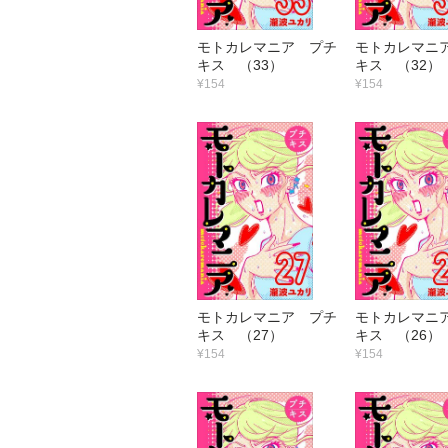
モトカレマニア プチ
モトカレマニ
キス （33）
キス （32）
¥154
¥154
モトカレマニア プチ
モトカレマニ
キス （27）
キス （26）
¥154
¥154