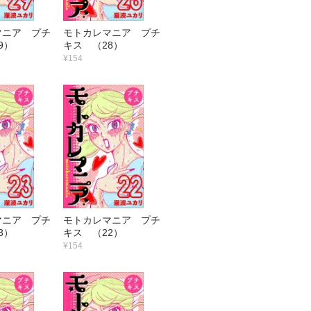
マニア プチ
モトカレマニア プチ
9）
キス （28）
¥154
マニア プチ
モトカレマニア プチ
3）
キス （22）
¥154