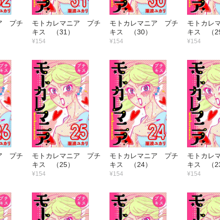
ア プチ
モトカレマニア プチ
モトカレマニア プチ
モトカレ
キス （31）
キス （30）
キス （2
¥154
¥154
¥154
ア プチ
モトカレマニア プチ
モトカレマニア プチ
モトカレ
キス （25）
キス （24）
キス （2
¥154
¥154
¥154