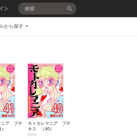
イン
ルから探す
マニア プチ
モトカレマニア プチ
1）
キス （40）
¥154