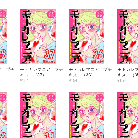
ア プチ
モトカレマニア プチ
モトカレマニア プチ
モトカレ
キス （37）
キス （36）
キス （3
¥154
¥154
¥154