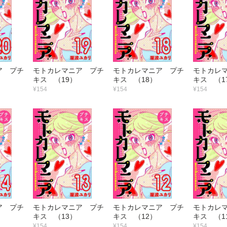
ア プチ
モトカレマニア プチ
モトカレマニア プチ
モトカレ
キス （19）
キス （18）
キス （1
¥154
¥154
¥154
ア プチ
モトカレマニア プチ
モトカレマニア プチ
モトカレ
キス （13）
キス （12）
キス （1
¥154
¥154
¥154