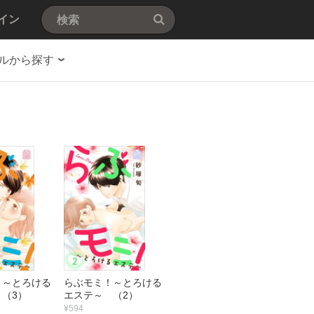
イン
ルから探す
！～とろける
らぶモミ！～とろける
（3）
エステ～ （2）
¥594