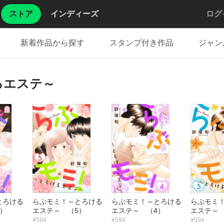
ストア
インディーズ
ログ
新着作品から探す
スタンプ付き作品
ジャン
るエステ～
とろける
らぶモミ！～とろける
らぶモミ！～とろける
らぶモミ
）
エステ～ （5）
エステ～ （4）
エステ～ 
¥594
¥594
¥594