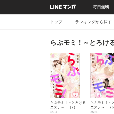
毎日無料
トップ
ランキングから探す
らぶモミ！～とろけ
らぶモミ！～とろける
らぶモミ！～
エステ～ （7）
エステ～ （6
¥594
¥594