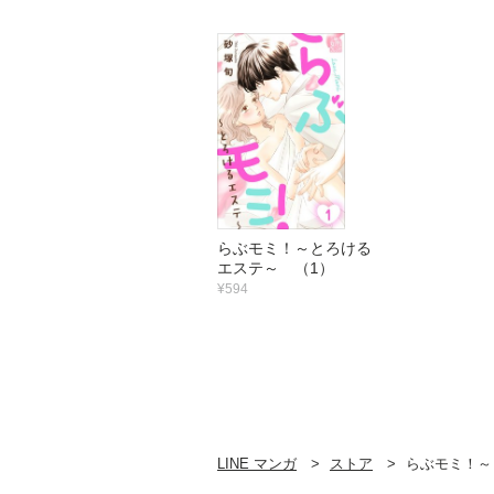
らぶモミ！～とろける
エステ～ （1）
¥594
LINE マンガ
ストア
らぶモミ！～