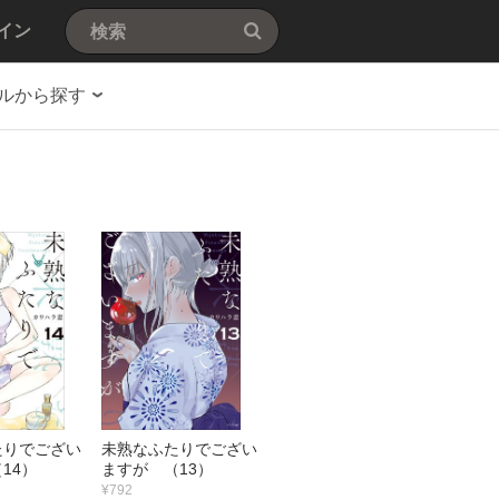
イン
ルから探す
たりでござい
未熟なふたりでござい
14）
ますが （13）
¥792