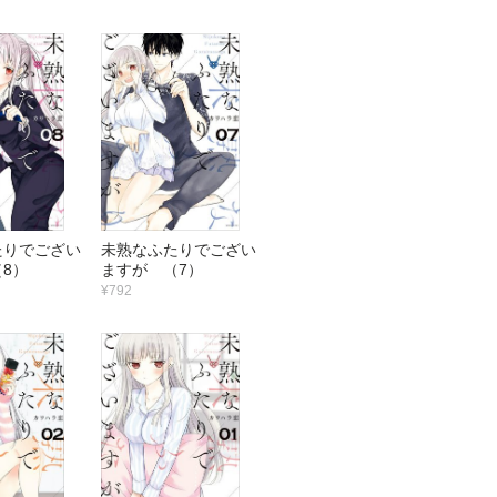
たりでござい
未熟なふたりでござい
8）
ますが （7）
¥792