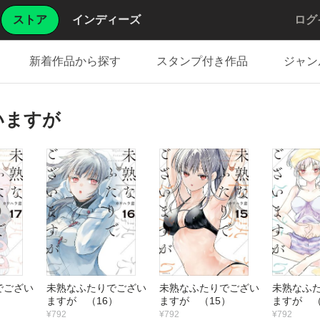
ストア
インディーズ
ログ
新着作品から探す
スタンプ付き作品
ジャン
いますが
でござい
未熟なふたりでござい
未熟なふたりでござい
未熟なふ
）
ますが （16）
ますが （15）
ますが （
¥792
¥792
¥792