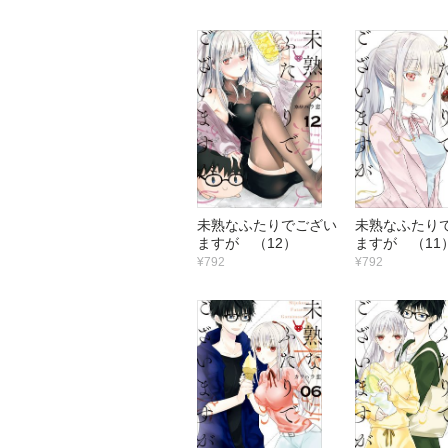
未熟なふたりでござい
未熟なふたり
ますが （12）
ますが （11
¥792
¥792