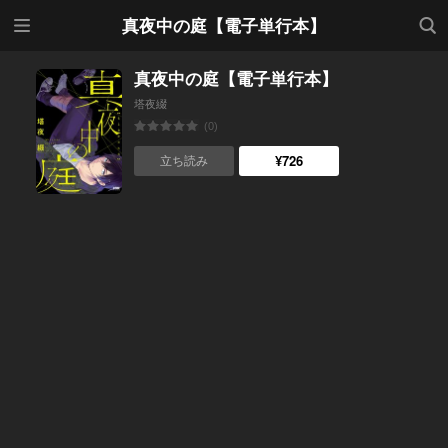
メニ
検索
真夜中の庭【電子単行本】
ュー
真夜中の庭【電子単行本】
塔夜綴
(0)
¥726
立ち読み