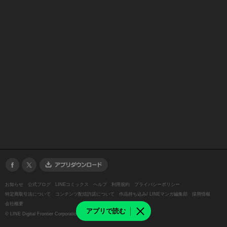
お知らせ
公式ブログ
LINEコミックス
ヘルプ
利用規約
プライバシーポリシー
特定商取引法について
コンテンツ配信許諾について
作品持ち込み/ LINEマンガ編集部
採用情報
会社概要
アプリで読む
©
LINE Digital Frontier Corporation