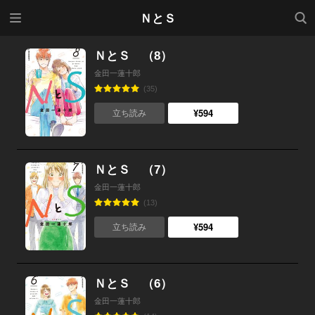
メニ
検索
ＮとＳ
ュー
ＮとＳ （8）
金田一蓮十郎
(35)
¥594
立ち読み
ＮとＳ （7）
金田一蓮十郎
(13)
¥594
立ち読み
ＮとＳ （6）
金田一蓮十郎