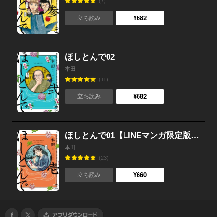
(7)
¥682
立ち読み
ほしとんで02
本田
(11)
¥682
立ち読み
ほしとんで01【LINEマンガ限定版】
本田
(23)
¥660
立ち読み