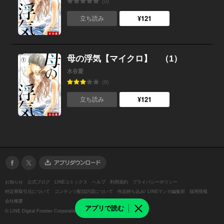
(0)
¥121
立ち読み
母の浮気【マイクロ】 （1）
水谷愛
(8)
¥121
立ち読み
お知らせ
公式ブログ
LINEコミックス
ヘルプ
利用規約
プライバシーポリシー
特定商取引法について
コンテンツ配信許諾について
作品持ち込み/ LINEマンガ編集部
採用情報
会社概要
アプリで読む
©
LINE Digital Frontier Corporation