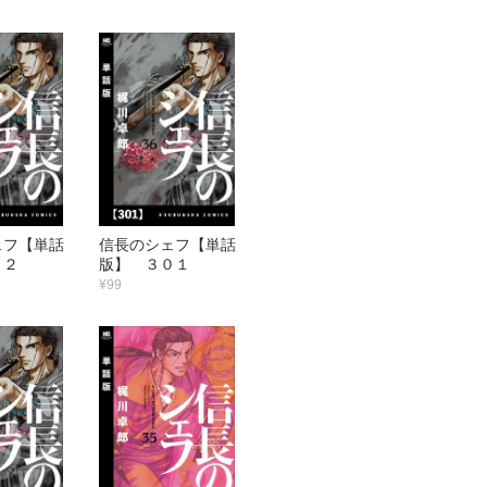
ェフ【単話
信長のシェフ【単話
０２
版】 ３０１
¥99