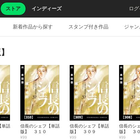
ストア
インディーズ
ログ
新着作品から探す
スタンプ付き作品
ジャン
版】
【単話
信長のシェフ【単話
信長のシェフ【単話
信長のシ
版】 ３１０
版】 ３０９
版】 ３
¥99
¥99
¥99