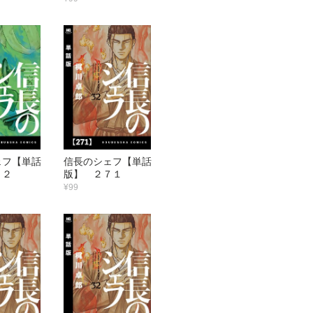
ェフ【単話
信長のシェフ【単話
７２
版】 ２７１
¥99