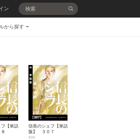
イン
ルから探す
ェフ【単話
信長のシェフ【単話
０８
版】 ３０７
¥99