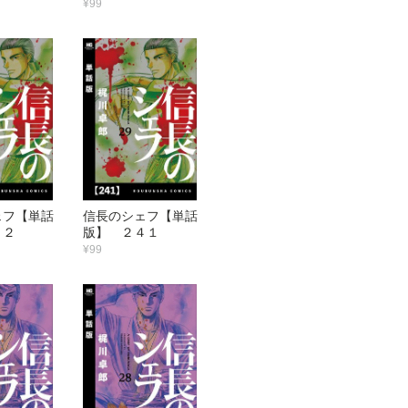
¥99
ェフ【単話
信長のシェフ【単話
４２
版】 ２４１
¥99