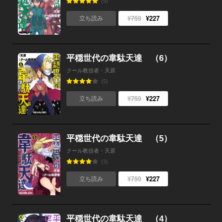
(9)
¥759
¥227
立ち読み
平穏世代の韋駄天達 （6）
クール教信者・天原
(5)
¥759
¥227
立ち読み
平穏世代の韋駄天達 （5）
クール教信者・天原
(3)
¥759
¥227
立ち読み
平穏世代の韋駄天達 （4）