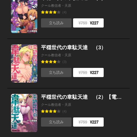
クール教信者・天原
(4)
¥759
¥227
立ち読み
平穏世代の韋駄天達 （3）
クール教信者・天原
(3)
¥759
¥227
立ち読み
平穏世代の韋駄天達 （2）【電子限定おまけ付き】
クール教信者・天原
(4)
¥759
¥227
立ち読み