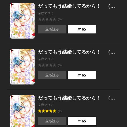
だってもう結婚してるから！ （3）
奈樫マユミ
(0)
¥165
立ち読み
だってもう結婚してるから！ （2）
奈樫マユミ
(0)
¥165
立ち読み
だってもう結婚してるから！ （1）
奈樫マユミ
(2)
¥165
立ち読み