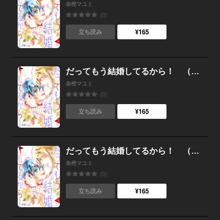
奈樫マユミ
(0)
¥165
立ち読み
だってもう結婚してるから！ （5）
奈樫マユミ
(0)
¥165
立ち読み
だってもう結婚してるから！ （4）
奈樫マユミ
(0)
¥165
立ち読み