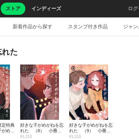
ストア
インディーズ
ログ
新着作品から探す
スタンプ付き作品
ジャン
忘れた
限定特典
好きな子がめがねを忘
好きな子がめがねを忘
子がめが
れた （8） 小冊子
れた （9） 小冊子
11）
付き特装版
付き特装版
¥1,210
¥1,210