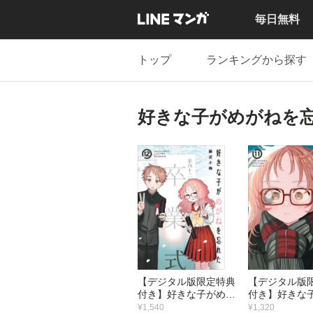
毎日無料
トップ
ランキングから探す
好きな子がめがねを
【デジタル版限定特典
【デジタル版
付き】好きな子がめが
付き】好きな
ねを忘れた （12）
ねを忘れた （
¥1,540
¥1,320