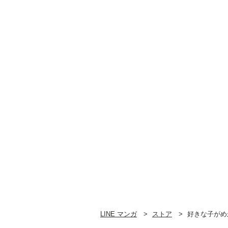
特装版 小冊子付き
特装版 アン
ー小冊子付き
LINE マンガ
ストア
好きな子がめ