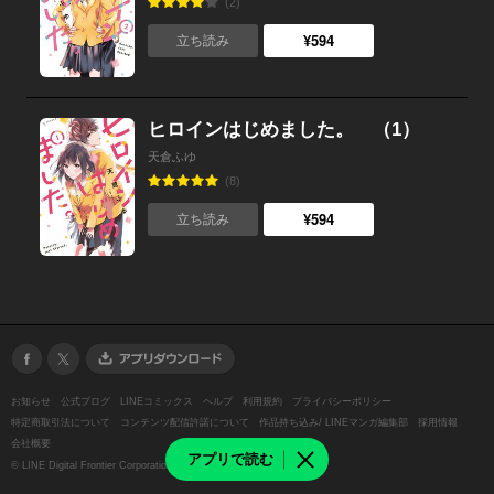
(2)
¥594
立ち読み
ヒロインはじめました。 （1）
天倉ふゆ
(8)
¥594
立ち読み
お知らせ
公式ブログ
LINEコミックス
ヘルプ
利用規約
プライバシーポリシー
特定商取引法について
コンテンツ配信許諾について
作品持ち込み/ LINEマンガ編集部
採用情報
会社概要
アプリで読む
©
LINE Digital Frontier Corporation