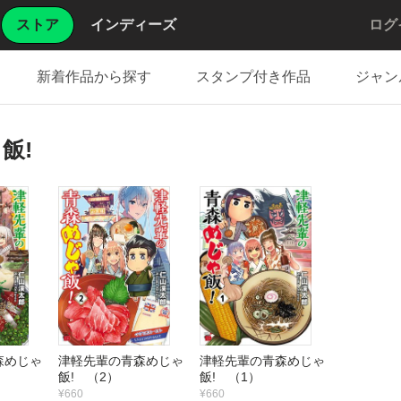
ストア
インディーズ
ログ
新着作品から探す
スタンプ付き作品
ジャン
飯!
森めじゃ
津軽先輩の青森めじゃ
津軽先輩の青森めじゃ
飯! （2）
飯! （1）
¥660
¥660