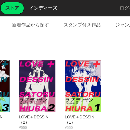
ストア
インディーズ
ログ
新着作品から探す
スタンプ付き作品
ジャン
SIN
LOVE＋DESSIN
LOVE＋DESSIN
（2）
（1）
¥550
¥550