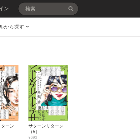
イン
ルから探す
リターン
サターンリターン
（5）
¥693