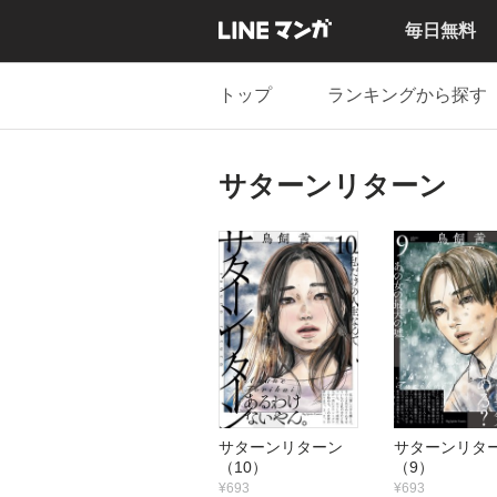
毎日無料
トップ
ランキングから探す
サターンリターン
サターンリターン
サターンリ
（10）
（9）
¥693
¥693