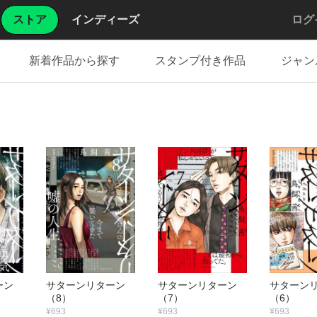
ストア
インディーズ
ログ
新着作品から探す
スタンプ付き作品
ジャン
ターン
サターンリターン
サターンリターン
サターン
（8）
（7）
（6）
¥693
¥693
¥693