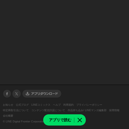
お知らせ
公式ブログ
LINEコミックス
ヘルプ
利用規約
プライバシーポリシー
特定商取引法について
コンテンツ配信許諾について
作品持ち込み/ LINEマンガ編集部
採用情報
会社概要
アプリで読む
©
LINE Digital Frontier Corporation