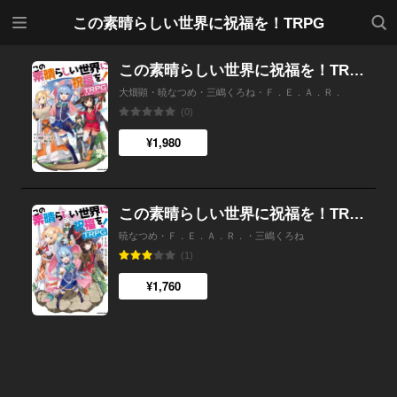
メニ
検索
この素晴らしい世界に祝福を！TRPG
ュー
この素晴らしい世界に祝福を！TRPG上級ルールブック
大畑顕・暁なつめ・三嶋くろね・Ｆ．Ｅ．Ａ．Ｒ．
(0)
¥1,980
この素晴らしい世界に祝福を！TRPG
暁なつめ・Ｆ．Ｅ．Ａ．Ｒ．・三嶋くろね
(1)
¥1,760