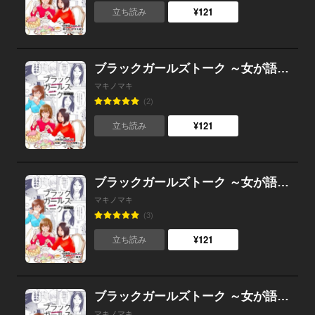
¥121
立ち読み
ブラックガールズトーク ～女が語るムカつく奴ら～【単話】 （38）
マキノマキ
(2)
¥121
立ち読み
ブラックガールズトーク ～女が語るムカつく奴ら～【単話】 （37）
マキノマキ
(3)
¥121
立ち読み
ブラックガールズトーク ～女が語るムカつく奴ら～【単話】 （36）
マキノマキ