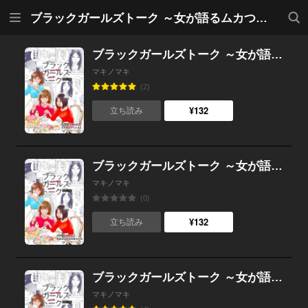
メニ
検索
ブラックガールズトーク ～女が語るムカつく奴ら～【単話】
ュー
ブラックガールズトーク ～女が語るムカつく奴ら～【単話】 （63）
マキノマキ
(2)
¥132
立ち読み
ブラックガールズトーク ～女が語るムカつく奴ら～【単話】 （62）
マキノマキ
(0)
¥132
立ち読み
ブラックガールズトーク ～女が語るムカつく奴ら～【単話】 （61）
マキノマキ