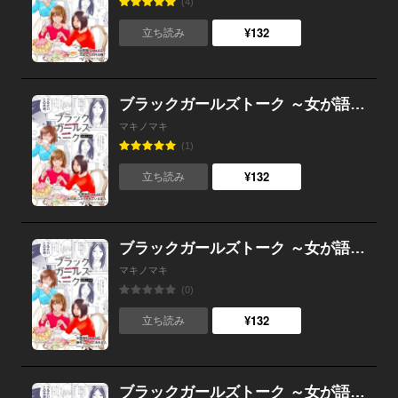
(4)
¥132
立ち読み
ブラックガールズトーク ～女が語るムカつく奴ら～【単話】 （60）
マキノマキ
(1)
¥132
立ち読み
ブラックガールズトーク ～女が語るムカつく奴ら～【単話】 （59）
マキノマキ
(0)
¥132
立ち読み
ブラックガールズトーク ～女が語るムカつく奴ら～【単話】 （58）