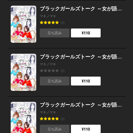
ブラックガールズトーク ～女が語るムカつく奴ら～【単話】 （8）
マキノマキ
(4)
¥110
立ち読み
ブラックガールズトーク ～女が語るムカつく奴ら～【単話】 （7）
マキノマキ
(0)
¥110
立ち読み
ブラックガールズトーク ～女が語るムカつく奴ら～【単話】 （6）
マキノマキ
(6)
¥110
立ち読み