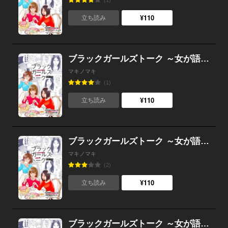
(1)
¥110
立ち読み
ブラックガールズトーク ～女が語るムカつく奴ら～【単話】 （13）
マキノマキ
(1)
¥110
立ち読み
ブラックガールズトーク ～女が語るムカつく奴ら～【単話】 （12）
マキノマキ
(2)
¥110
立ち読み
ブラックガールズトーク ～女が語るムカつく奴ら～【単話】 （11）