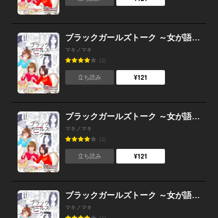
ブラックガールズトーク ～女が語るムカつく奴ら～【単話】 （16）
マキノマキ
(1)
¥121
立ち読み
ブラックガールズトーク ～女が語るムカつく奴ら～【単話】 （15）
マキノマキ
(1)
¥121
立ち読み
ブラックガールズトーク ～女が語るムカつく奴ら～【単話】 （14）
マキノマキ