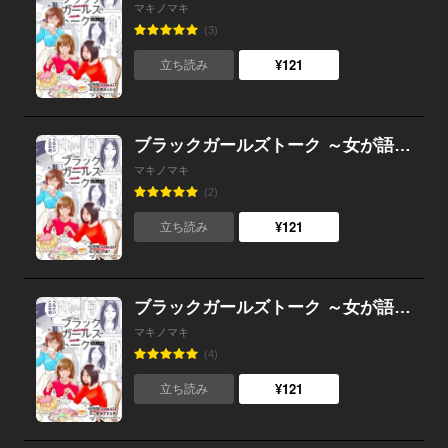
マキノマキ
(3)
¥121
立ち読み
ブラックガールズトーク ～女が語るムカつく奴ら～【単話】 （46）
マキノマキ
(2)
¥121
立ち読み
ブラックガールズトーク ～女が語るムカつく奴ら～【単話】 （45）
マキノマキ
(4)
¥121
立ち読み