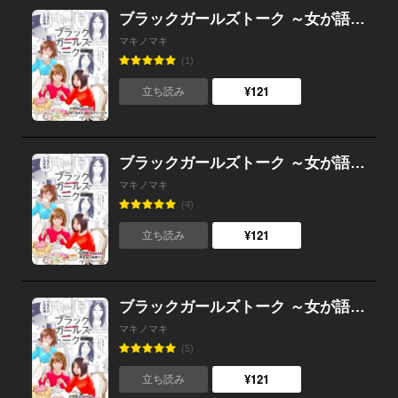
ブラックガールズトーク ～女が語るムカつく奴ら～【単話】 （44）
マキノマキ
(1)
¥121
立ち読み
ブラックガールズトーク ～女が語るムカつく奴ら～【単話】 （43）
マキノマキ
(4)
¥121
立ち読み
ブラックガールズトーク ～女が語るムカつく奴ら～【単話】 （42）
マキノマキ
(5)
¥121
立ち読み