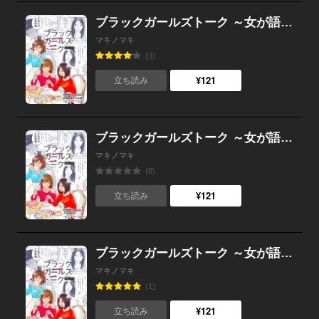
ブラックガールズトーク ～女が語るムカつく奴ら～【単話】 （55）
マキノマキ
(3)
¥121
立ち読み
ブラックガールズトーク ～女が語るムカつく奴ら～【単話】 （54）
マキノマキ
(0)
¥121
立ち読み
ブラックガールズトーク ～女が語るムカつく奴ら～【単話】 （53）
マキノマキ
(1)
¥121
立ち読み