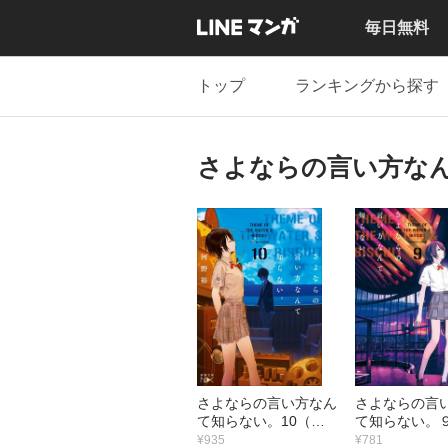
毎日無料
トップ
ランキングから探す
さよならの言い方な
さよならの言い方なん
さよならの言
て知らない。10（新
て知らない。
潮文庫nex）
文庫nex）
¥935
¥781