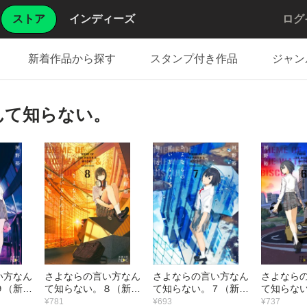
ストア
インディーズ
ログ
新着作品から探す
スタンプ付き作品
ジャン
んて知らない。
い方なん
さよならの言い方なん
さよならの言い方なん
さよなら
９（新潮
て知らない。８（新潮
て知らない。７（新潮
て知らな
文庫nex）
文庫nex）
文庫nex）
¥781
¥693
¥737