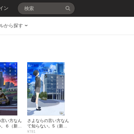
イン
ルから探す
の言い方なん
さよならの言い方なん
い。６（新潮
て知らない。5（新潮
文庫nex）
¥781