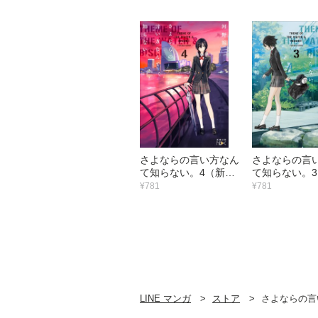
さよならの言い方なん
さよならの言
て知らない。4（新潮
て知らない。
文庫nex）
文庫nex）
¥781
¥781
LINE マンガ
ストア
さよならの言