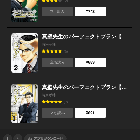
(2)
¥748
立ち読み
真壁先生のパーフェクトプラン【単行本版】2
時宗孝輔
(5)
¥683
立ち読み
真壁先生のパーフェクトプラン【単行本版】1
時宗孝輔
(7)
¥621
立ち読み