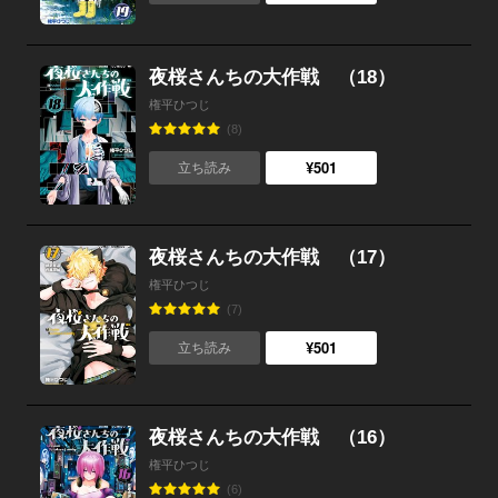
夜桜さんちの大作戦 （18）
権平ひつじ
(8)
¥501
立ち読み
夜桜さんちの大作戦 （17）
権平ひつじ
(7)
¥501
立ち読み
夜桜さんちの大作戦 （16）
権平ひつじ
(6)