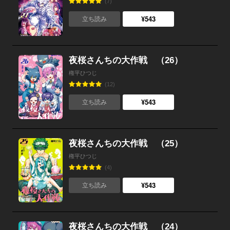
(7)
¥543
立ち読み
夜桜さんちの大作戦 （26）
権平ひつじ
(12)
¥543
立ち読み
夜桜さんちの大作戦 （25）
権平ひつじ
(4)
¥543
立ち読み
夜桜さんちの大作戦 （24）