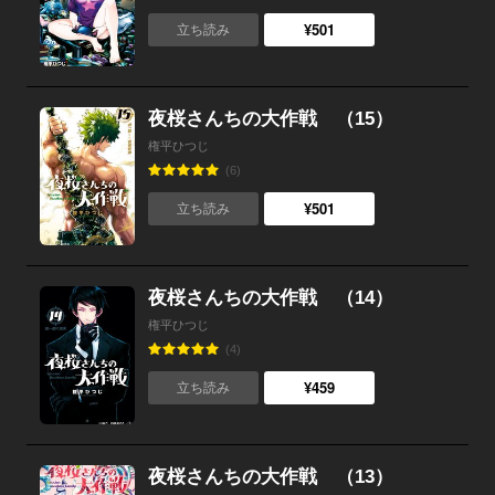
¥501
立ち読み
夜桜さんちの大作戦 （15）
権平ひつじ
(6)
¥501
立ち読み
夜桜さんちの大作戦 （14）
権平ひつじ
(4)
¥459
立ち読み
夜桜さんちの大作戦 （13）